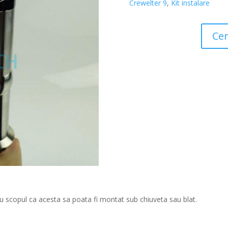
Crewelter 9
,
Kit instalare
Cer
cu scopul ca acesta sa poata fi montat sub chiuveta sau blat.