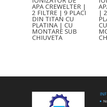
IONIZATOR DE
IO
APA CREWELTER |
AP
2 FILTRE | 9 PLACI
| 
DIN TITAN CU
PL
PLATINA | CU
CU
MONTARE SUB
MO
CHIUVETA
CH
INF
No