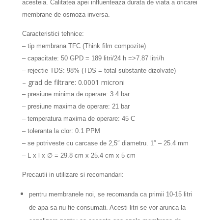
acesteia. Calitatea apei influenteaza durata de viata a oricarei
membrane de osmoza inversa.
Caracteristici tehnice:
– tip membrana TFC (Think film compozite)
– capacitate: 50 GPD = 189 litri/24 h =>7.87 litri/h
– rejectie TDS: 98% (TDS = total substante dizolvate)
– grad de filtrare: 0.0001 microni
– presiune minima de operare: 3.4 bar
– presiune maxima de operare: 21 bar
– temperatura maxima de operare: 45 C
– toleranta la clor: 0.1 PPM
– se potriveste cu carcase de 2,5″ diametru. 1″ – 25.4 mm
– L x l x ∅ = 29.8 cm x 25.4 cm x 5 cm
Precautii in utilizare si recomandari:
pentru membranele noi, se recomanda ca primii 10-15 litri
de apa sa nu fie consumati. Acesti litri se vor arunca la