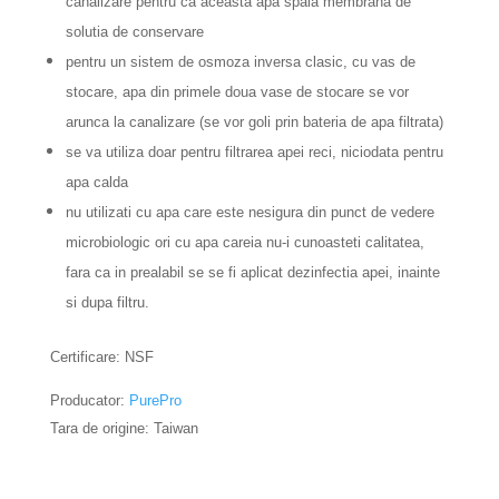
canalizare pentru ca aceasta apa spala membrana de
solutia de conservare
pentru un sistem de osmoza inversa clasic, cu vas de
stocare, apa din primele doua vase de stocare se vor
arunca la canalizare (se vor goli prin bateria de apa filtrata)
se va utiliza doar pentru filtrarea apei reci, niciodata pentru
apa calda
nu utilizati cu apa care este nesigura din punct de vedere
microbiologic ori cu apa careia nu-i cunoasteti calitatea,
fara ca in prealabil se se fi aplicat dezinfectia apei, inainte
si dupa filtru.
Certificare: NSF
Producator:
PurePro
Tara de origine: Taiwan