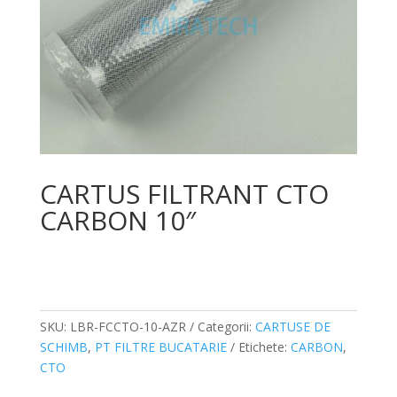
CARTUS FILTRANT CTO
CARBON 10″
SKU:
LBR-FCCTO-10-AZR
Categorii:
CARTUSE DE
SCHIMB
,
PT FILTRE BUCATARIE
Etichete:
CARBON
,
CTO